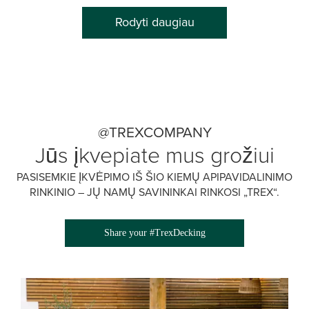
Rodyti daugiau
@TREXCOMPANY
Jūs įkvepiate mus grožiui
PASISEMKIE ĮKVĖPIMO IŠ ŠIO KIEMŲ APIPAVIDALINIMO
RINKINIO – JŲ NAMŲ SAVININKAI RINKOSI „TREX“.
Share your #TrexDecking
Media Gallery