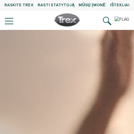
RASKITE TREX
RASTI STATYTOJĄ
MŪSŲ ĮMONĖ
IŠTEKLIAI