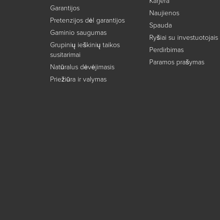
Karjera
Garantijos
Naujienos
Pretenzijos dėl garantijos
Spauda
Gaminio saugumas
Ryšiai su investuotojais
Grupinių ieškinių taikos
Perdirbimas
susitarimai
Paramos prašymas
Natūralus dėvėjimasis
Priežiūra ir valymas