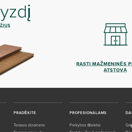
yzdį
ŽIUS
RASTI MAŽMENINĖS 
ATSTOVĄ
PRADĖKITE
PROFESIONALAMS
DA
Terasos dizaineris
Prekybos ištekliai
Grą