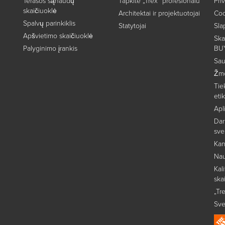
Terasos sąnaudų
Tapkite „Trex“ profesionalu
Pri
skaičiuoklė
Architektai ir projektuotojai
Coo
Spalvų parinkiklis
Statytojai
Sla
Apšvietimo skaičiuoklė
Ska
Palyginimo įrankis
BU
Sau
Žmo
Tie
eti
Apl
Dar
sve
Kan
Nau
Kal
ska
„Tr
Sve