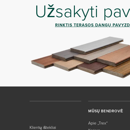
Užsakyti pav
RINKTIS TERASOS DANGŲ PAVYZD
MŪSŲ BENDROVĖ
Apie „Trex“
Klientų ištekliai