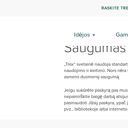
RASKITE TR
Idėjos
Gami
Saugumas
„Trex“ svetainė naudoja standa
naudojimo ir keitimo. Nors nėra
asmens duomenų saugumą.
Jeigu sukūrėte paskyrą pas mus, 
nepamirškite baigę darbą atsijung
pasinaudoti Jūsų paskyra, ypač 
pvz., bibliotekoje arba interneto