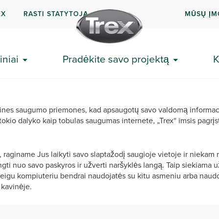
EX
RASTI STATYTOJĄ
MŪSŲ Į
niai
Pradėkite savo projektą
K
rtines saugumo priemones, kad apsaugotų savo valdomą informac
 tokio dalyko kaip tobulas saugumas internete, „Trex“ imsis pagr
raginame Jus laikyti savo slaptažodį saugioje vietoje ir niekam ne
ti nuo savo paskyros ir užverti naršyklės langą. Taip siekiama užt
jeigu kompiuteriu bendrai naudojatės su kitu asmeniu arba naudo
 kavinėje.