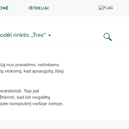
MONĖ
IŠTEKLIAI
odėl rinktis „Trex“
iją nuo praradimo, netinkamo
įstų veiksmų, kad apsaugotų Jūsų
atskleisti. Taip pat
ikrinti, kad kiti negalėtų
jate kompiuterį viešoje vietoje,