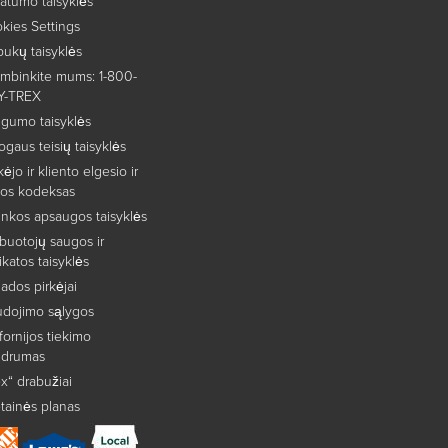
vatumo taisyklės
kies Settings
pukų taisyklės
mbinkite mums: 1-800-
Y-TREX
gumo taisyklės
gaus teisių taisyklės
kėjo ir kliento elgesio ir
kos kodeksas
inkos apsaugos taisyklės
buotojų saugos ir
ikatos taisyklės
ados pirkėjai
dojimo sąlygos
ifornijos tiekimo
idrumas
ex“ drabužiai
tainės planas