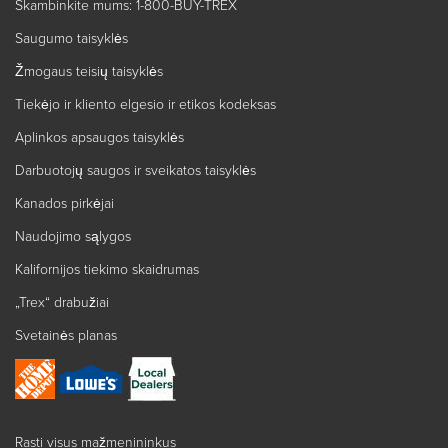
Skambinkite mums: 1-800-BUY-TREX
Saugumo taisyklės
Žmogaus teisių taisyklės
Tiekėjo ir kliento elgesio ir etikos kodeksas
Aplinkos apsaugos taisyklės
Darbuotojų saugos ir sveikatos taisyklės
Kanados pirkėjai
Naudojimo sąlygos
Kalifornijos tiekimo skaidrumas
„Trex“ drabužiai
Svetainės planas
Rasti visus mažmenininkus