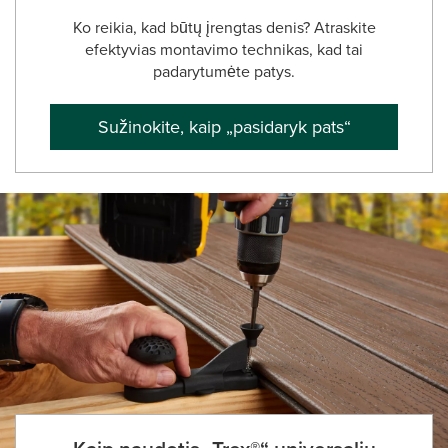
Ko reikia, kad būtų įrengtas denis? Atraskite
efektyvias montavimo technikas, kad tai
padarytumėte patys.
Sužinokite, kaip „pasidaryk pats“
Kaip naudotis „Trex®“ universaliu