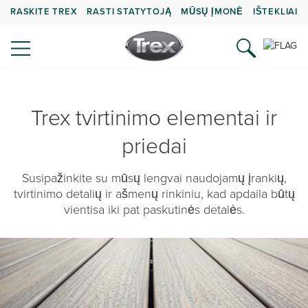
RASKITE TREX
RASTI STATYTOJĄ
MŪSŲ ĮMONĖ
IŠTEKLIAI
Trex tvirtinimo elementai ir
priedai
Susipažinkite su mūsų lengvai naudojamų įrankių,
tvirtinimo detalių ir ašmenų rinkiniu, kad apdaila būtų
vientisa iki pat paskutinės detalės.