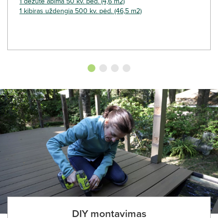
1 dėžutė apima 50 kv. pėd. (4,6 m2)
1 kibiras uždengia 500 kv. pėd. (46,5 m2)
DIY montavimas